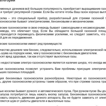
атегории
еменных дачников всё большую популярность приобретает выращивание газоно
 и требует регулярной стрижки. Если Вы хотите чтобы Ваш газон хорошо выгл
силка – это специальный прибор, разработанный для стрижки газонной 
азонокосилки бывают электрическими, бензиновыми и механическими.
еские газонокосилки в свою очередь бывают самоходными и несамоходными.
ивода, что облегчает труд. Если Вы обладаете большой газонной площ
 приходится перемещать физическими усилиями, но следует заметить, чт
й для их передвижения.
еские газонокосилки имеют ряд преимуществ:
чество дешевле чем бензин, следовательно, использование электрической г
 шума на порядок ниже, чем у газонокосилки с бензиновым двигателем.
сят вред здоровью, так как отсутствуют выхлопные газы.
 недостатками электро-газонокосилки является наличие шнура, что иногда ме
ая газонокосилка позволит устранить Вам проблемы присущие электричес
ьших газонных площадей.
ция бензиновых газонокосилок разнообразна. Некоторые из газонокосил
, другие газонокосилки устроены таким образом, что при стрижке газона тра
ые косилки бывают ручного и автоматического пуска. При ручном пуске Вы д
апуска потребуется лишь нажать кнопку запуска. Бензиновые газонокосилки
овать скорость движение дачного аппарата, Вы не будете зависеть от элек
вляется шум от работы двигателя и выхлопные газы.