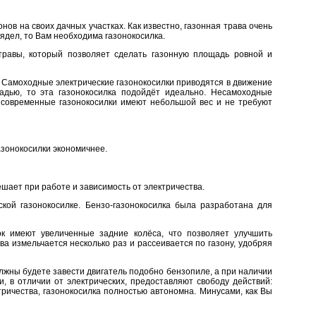
в на своих дачных участках. Как известно, газонная трава очень
ядел, то Вам необходима газонокосилка.
травы, который позволяет сделать газонную площадь ровной и
 Самоходные электрические газонокосилки приводятся в движение
адью, то эта газонокосилка подойдёт идеально. Несамоходные
о современные газонокосилки имеют небольшой вес и не требуют
азонокосилки экономичнее.
шает при работе и зависимость от электричества.
кой газонокосилке. Бензо-газонокосилка была разработана для
ок имеют увеличенные задние колёса, что позволяет улучшить
ва измельчается несколько раз и рассеивается по газону, удобряя
олжны будете завести двигатель подобно бензопиле, а при наличии
, в отличии от электрических, предоставляют свободу действий:
тричества, газонокосилка полностью автономна. Минусами, как Вы