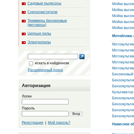
Садовые пылесосы
Мойка высок
Мойка высок
Снегоочистители
Мойка высок
Триммеры бензиновые
Мойка высок
(мотокосы)
Мойка высок
Цепные пилы
Мотоблоки,
Электропилы
Мотокультив
Мотокультив
Мотокультив
Мотокультив
искать в найденном
Мотокультив
Расширенный поиск
Бензиновый 
Бензокульти
Авторизация
Бензокульти
Культиватор
Логин
Бензокульти
Бензокульти
Пароль
Бензокульти
Вход
Бензокульти
Регистрация
|
Мой пароль?
Навесное об