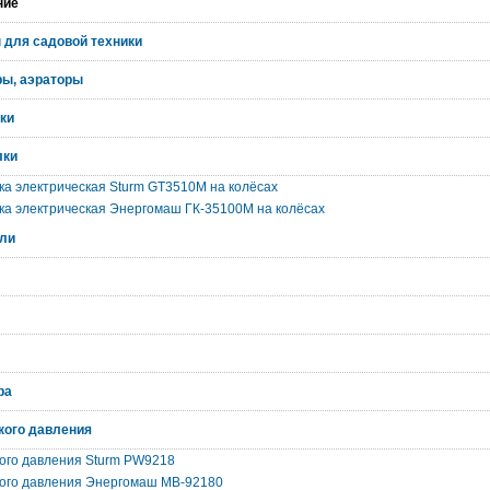
ние
 для садовой техники
ры, аэраторы
ки
лки
ка электрическая Sturm GT3510M на колёсах
ка электрическая Энергомаш ГК-35100М на колёсах
ли
ра
кого давления
ого давления Sturm PW9218
ого давления Энергомаш МВ-92180