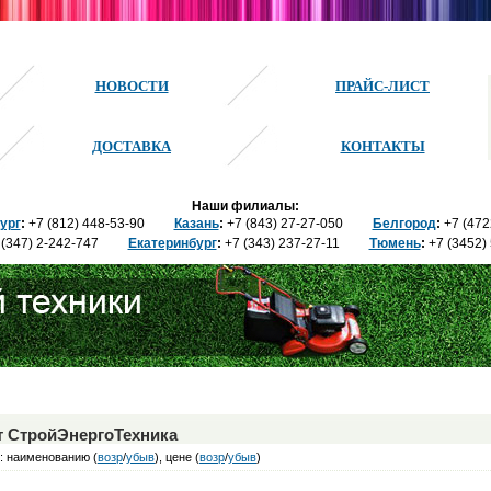
НОВОСТИ
ПРАЙС-ЛИСТ
ДОСТАВКА
КОНТАКТЫ
Наши филиалы:
ург
:
+7 (812) 448-
53-90
Казань
:
+7 (843) 27
-27-050
Белгород
:
+7 (47
(347) 2
-242-747
Екатеринбург
:
+7 (343) 237
-27-11
Тюмень
:
+7 (3452)
т СтройЭнергоТехника
: наименованию (
возр
/
убыв
), цене (
возр
/
убыв
)