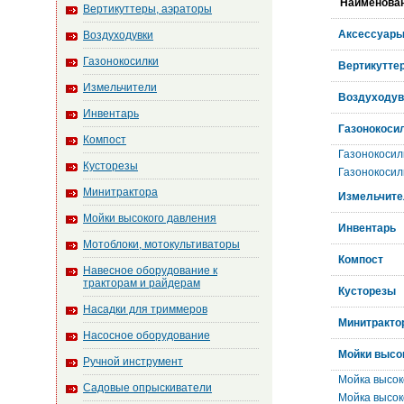
Наименова
Вертикуттеры, аэраторы
Аксессуары
Воздуходувки
Газонокосилки
Вертикутте
Измельчители
Воздуходув
Инвентарь
Газонокоси
Компост
Газонокосил
Кусторезы
Газонокосил
Минитрактора
Измельчите
Мойки высокого давления
Инвентарь
Мотоблоки, мотокультиваторы
Компост
Навесное оборудование к
тракторам и райдерам
Кусторезы
Насадки для триммеров
Минитракто
Насосное оборудование
Мойки высо
Ручной инструмент
Мойка высок
Садовые опрыскиватели
Мойка высок