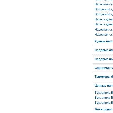
Насосная с
Погружной д
Погружной 
Насос садо
Насос садо
Насосная ст
Насосная с
Ручной инс
Садовые оп
Садовые п
Снегоочист
Триммеры б
Цепные пи
Бензопила 
Бензопила 
Бензопила 
Электропи